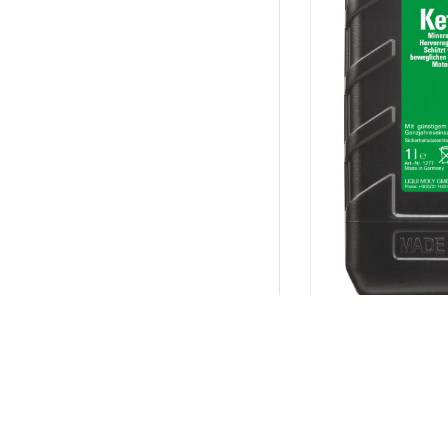
Säge-Kettenöl 1
€9,90