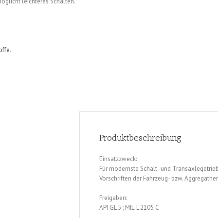
öglicht leichteres Schalten.
offe
.
Produktbeschreibung
Einsatzzweck:
Für modernste Schalt- und Transaxlegetrie
Vorschriften der Fahrzeug- bzw. Aggregather
Freigaben:
API GL 5 ; MIL-L 2105 C