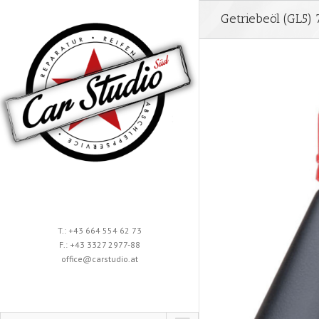
Getriebeöl (GL5
T.: +43 664 554 62 73
F.: +43 3327 2977-88
office@carstudio.at