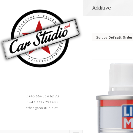
Additive
Sort by
Default Order
T.: +43 664 554 62 73
F.: +43 3327 2977-88
office@carstudio.at